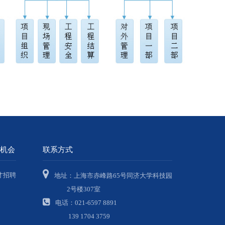
机会
联系方式
才招聘
地址：上海市赤峰路65号同济大学科技园
2号楼307室
电话：021-6597 8891
139 1704 3759