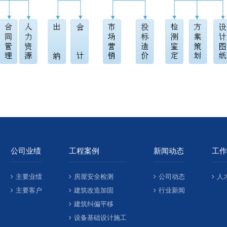
公司业绩
工程案例
新闻动态
工作
主要业绩
房屋安全检测
公司动态
人
主要客户
建筑改造加固
行业新闻
建筑纠偏平移
设备基础设计施工